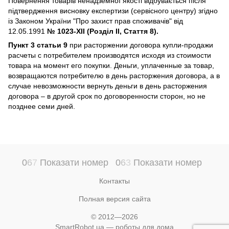
Повернення товарів ненадземної якості відбувається після
підтвердження висновку експертизи (сервісного центру) згідно
із Законом України "Про захист прав споживачів" від
12.05.1991
№ 1023-XII (Розділ II, Стаття 8).
Пункт 3 статьи 9
при расторжении договора купли-продажи
расчеты с потребителем производятся исходя из стоимости
товара на момент его покупки. Деньги, уплаченные за товар,
возвращаются потребителю в день расторжения договора, а в
случае невозможности вернуть деньги в день расторжения
договора – в другой срок по договоренности сторон, но не
позднее семи дней.
0
6
7
Показати номер
0
6
3
Показати номер
Контакты
Полная версия сайта
© 2012—2026
SmartRobot.ua — роботы для дома