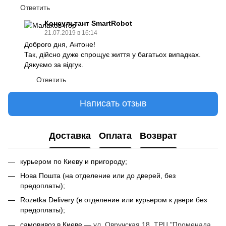
Ответить
Консультант SmartRobot
21.07.2019 в 16:14
Доброго дня, Антоне!
Так, дійсно дуже спрощує життя у багатьох випадках.
Дякуємо за відгук.
Ответить
Написать отзыв
Доставка
Оплата
Возврат
курьером по Киеву и пригороду;
Нова Пошта (на отделение или до дверей, без
предоплаты);
Rozetka Delivery (в отделение или курьером к двери без
предоплаты);
самовивоз в Киеве —
ул. Овручская 18, ТРЦ "Променада