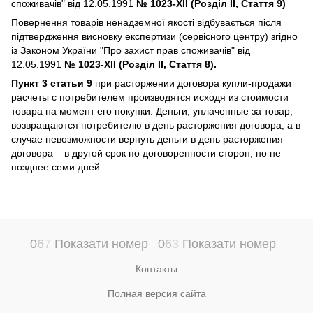
споживачів" від 12.05.1991
№ 1023-XII (Розділ II, Стаття 9)
Повернення товарів ненадземної якості відбувається після
підтвердження висновку експертизи (сервісного центру) згідно
із Законом України "Про захист прав споживачів" від
12.05.1991
№ 1023-XII (Розділ II, Стаття 8).
Пункт 3 статьи 9
при расторжении договора купли-продажи
расчеты с потребителем производятся исходя из стоимости
товара на момент его покупки. Деньги, уплаченные за товар,
возвращаются потребителю в день расторжения договора, а в
случае невозможности вернуть деньги в день расторжения
договора – в другой срок по договоренности сторон, но не
позднее семи дней.
0
6
7
Показати номер
0
6
3
Показати номер
Контакты
Полная версия сайта