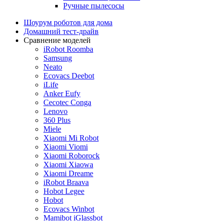
Ручные пылесосы
Шоурум роботов для дома
Домашний тест-драйв
Сравнение моделей
iRobot Roomba
Samsung
Neato
Ecovacs Deebot
iLife
Anker Eufy
Cecotec Conga
Lenovo
360 Plus
Miele
Xiaomi Mi Robot
Xiaomi Viomi
Xiaomi Roborock
Xiaomi Xiaowa
Xiaomi Dreame
iRobot Braava
Hobot Legee
Hobot
Ecovacs Winbot
Mamibot iGlassbot