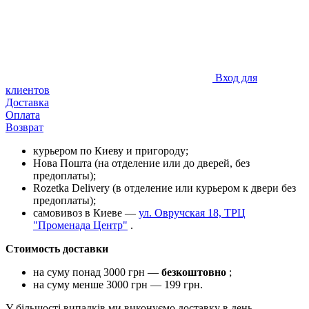
Вход для
клиентов
Доставка
Оплата
Возврат
курьером по Киеву и пригороду;
Нова Пошта (на отделение или до дверей, без
предоплаты);
Rozetka Delivery (в отделение или курьером к двери без
предоплаты);
самовивоз в Киеве —
ул. Овручская 18, ТРЦ
"Променада Центр"
.
Стоимость доставки
на суму понад 3000 грн —
безкоштовно
;
на суму менше 3000 грн — 199 грн.
У більшості випадків ми виконуємо доставку в день