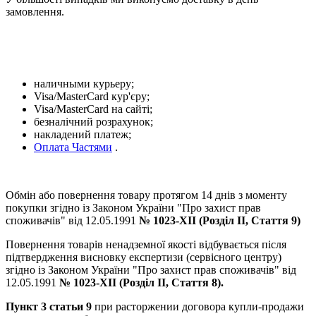
замовлення.
наличными курьеру;
Visa/MasterCard кур'єру;
Visa/MasterCard на сайті;
безналічний розрахунок;
накладений платеж;
Оплата Частями
.
Обмін або повернення товару протягом 14 днів з моменту
покупки згідно із Законом України "Про захист прав
споживачів" від 12.05.1991
№ 1023-XII (Розділ II, Стаття 9)
Повернення товарів ненадземної якості відбувається після
підтвердження висновку експертизи (сервісного центру)
згідно із Законом України "Про захист прав споживачів" від
12.05.1991
№ 1023-XII (Розділ II, Стаття 8).
Пункт 3 статьи 9
при расторжении договора купли-продажи