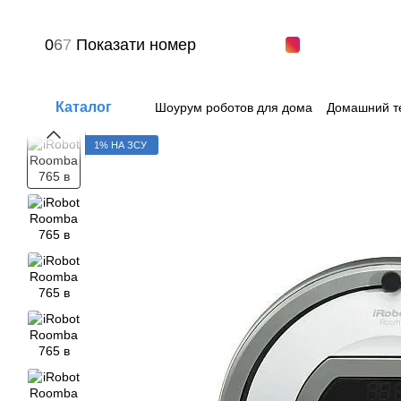
Перейти к основному контенту
0
6
7
Показати номер
Каталог
Шоурум роботов для дома
Домашний т
Вопрос-ответ
Пользовательское сог
1% НА ЗСУ