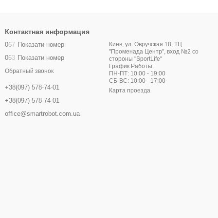
Контактная информация
0
6
7
Показати номер
Киев, ул. Овручская 18, ТЦ
"Променада Центр", вход №2 со
0
6
3
Показати номер
стороны "SportLife"
График Работы:
Обратный звонок
ПН-ПТ: 10:00 - 19:00
СБ-ВС: 10:00 - 17:00
+38(097) 578-74-01
Карта проезда
+38(097) 578-74-01
office@smartrobot.com.ua