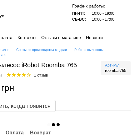
График работы:
ПН-ПТ:
10:00 - 19:00
ус
СБ-ВС:
10:00 - 17:00
оплата
Контакты
Отзывы о магазине
Новости
аталог
Снятые с производства модели
Роботы пылесосы
 765
ылесос iRobot Roomba 765
Артикул
roomba-765
ии
1 отзыв
 грн
ть, когда появится
Оплата
Возврат