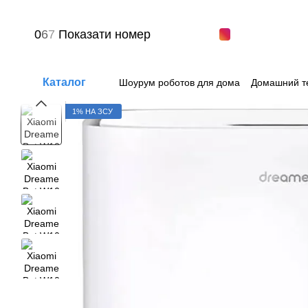
Перейти к основному контенту
0
6
7
Показати номер
Каталог
Шоурум роботов для дома
Домашний т
Вопрос-ответ
Пользовательское сог
1% НА ЗСУ