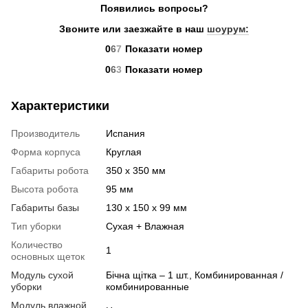
Появились вопросы?
Звоните или заезжайте в наш
шоурум:
0
6
7
Показати номер
0
6
3
Показати номер
Характеристики
Производитель
Испания
Форма корпуса
Круглая
Габариты робота
350 х 350 мм
Высота робота
95 мм
Габариты базы
130 х 150 х 99 мм
Тип уборки
Сухая + Влажная
Количество
1
основных щеток
Модуль сухой
Бічна щітка – 1 шт., Комбинированная /
уборки
комбинированные
Модуль влажной