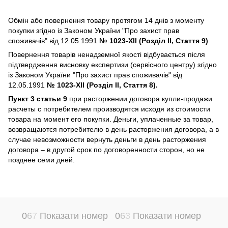
Обмін або повернення товару протягом 14 днів з моменту
покупки згідно із Законом України "Про захист прав
споживачів" від 12.05.1991
№ 1023-XII (Розділ II, Стаття 9)
Повернення товарів ненадземної якості відбувається після
підтвердження висновку експертизи (сервісного центру) згідно
із Законом України "Про захист прав споживачів" від
12.05.1991
№ 1023-XII (Розділ II, Стаття 8).
Пункт 3 статьи 9
при расторжении договора купли-продажи
расчеты с потребителем производятся исходя из стоимости
товара на момент его покупки. Деньги, уплаченные за товар,
возвращаются потребителю в день расторжения договора, а в
случае невозможности вернуть деньги в день расторжения
договора – в другой срок по договоренности сторон, но не
позднее семи дней.
0
6
7
Показати номер
0
6
3
Показати номер