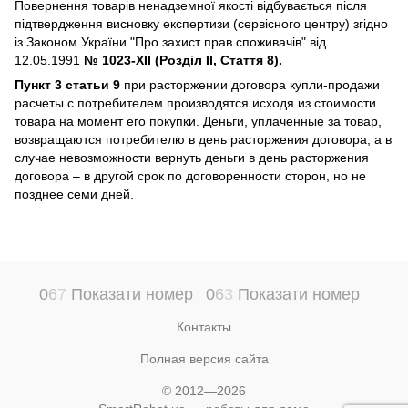
Повернення товарів ненадземної якості відбувається після
підтвердження висновку експертизи (сервісного центру) згідно
із Законом України "Про захист прав споживачів" від
12.05.1991
№ 1023-XII (Розділ II, Стаття 8).
Пункт 3 статьи 9
при расторжении договора купли-продажи
расчеты с потребителем производятся исходя из стоимости
товара на момент его покупки. Деньги, уплаченные за товар,
возвращаются потребителю в день расторжения договора, а в
случае невозможности вернуть деньги в день расторжения
договора – в другой срок по договоренности сторон, но не
позднее семи дней.
0
6
7
Показати номер
0
6
3
Показати номер
Контакты
Полная версия сайта
© 2012—2026