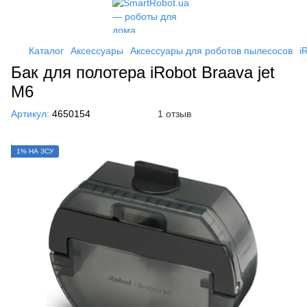
Каталог
Аксессуары
Аксессуары для роботов пылесосов
i
Бак для полотера iRobot Braava jet
M6
Артикул:
4650154
1 отзыв
1% НА ЗСУ