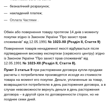
безналічний розрахунок;
накладений платеж;
Оплата Частями
.
Обмін або повернення товару протягом 14 днів з моменту
покупки згідно із Законом України "Про захист прав
споживачів" від 12.05.1991
№ 1023-XII (Розділ II, Стаття 9)
Повернення товарів ненадземної якості відбувається після
підтвердження висновку експертизи (сервісного центру) згідно
із Законом України "Про захист прав споживачів" від
12.05.1991
№ 1023-XII (Розділ II, Стаття 8).
Пункт 3 статьи 9
при расторжении договора купли-продажи
расчеты с потребителем производятся исходя из стоимости
товара на момент его покупки. Деньги, уплаченные за товар,
возвращаются потребителю в день расторжения договора, а в
случае невозможности вернуть деньги в день расторжения
договора – в другой срок по договоренности сторон, но не
позднее семи дней.