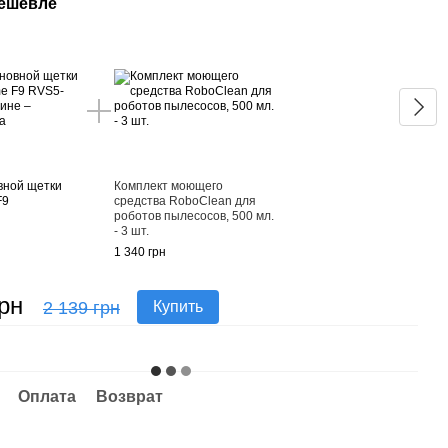
дешевле
Вме
вной щетки
Комплект моющего
Моду
F9
средства RoboClean для
для 
роботов пылесосов, 500 мл.
799 г
- 3 шт.
1 340 грн
1 
грн
2 139 грн
Купить
Оплата
Возврат