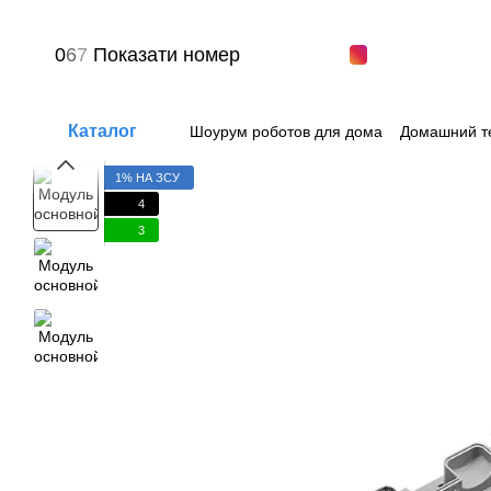
Перейти к основному контенту
0
6
7
Показати номер
Каталог
Шоурум роботов для дома
Домашний т
Вопрос-ответ
Пользовательское сог
1% НА ЗСУ
4
3