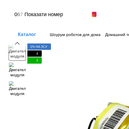
Перейти к основному контенту
0
6
7
Показати номер
Каталог
Шоурум роботов для дома
Домашний т
Вопрос-ответ
Пользовательское сог
1% НА ЗСУ
4
3