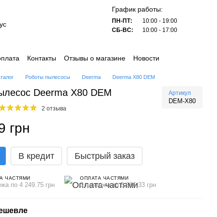
График работы:
ПН-ПТ:
10:00 - 19:00
ус
СБ-ВС:
10:00 - 17:00
оплата
Контакты
Отзывы о магазине
Новости
аталог
Роботы пылесосы
Deerma
Deerma X80 DEM
пылесос Deerma X80 DEM
Артикул
DEM-X80
2 отзыва
9 грн
В кредит
Быстрый заказ
А ЧАСТЯМИ
ОПЛАТА ЧАСТЯМИ
ежа по 4 249.75 грн
3 платежа по 5 666.33 грн
дешевле