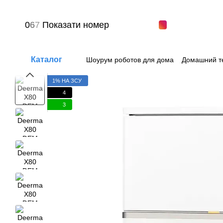
Перейти к основному контенту
0
6
7
Показати номер
Каталог
Шоурум роботов для дома
Домашний т
Вопрос-ответ
Пользовательское сог
1% НА ЗСУ
4
3