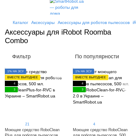
Каталог
Аксессуары
Аксессуары для роботов пылесосов
i
Аксессуары для iRobot Roomba
Combo
Фильтр
По популярности
1% НА ЗСУ
1% НА ЗСУ
ВМЕСТЕ ВЫГОДНЕЕ
ВМЕСТЕ ВЫГОДНЕЕ
4
4
3
3
21
4
Моющее средство RoboClean
Моющее средство RoboClean
Plus для роботов пылесосов,
для роботов пылесосов, 500