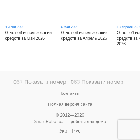
4 июня 2026
6 мая 2026
13 апреля 202
Отчет об использовании
Отчет об использовании
Отчет об и
средств за Май 2026
средств за Апрель 2026
средств за
2026
0
6
7
Показати номер
0
6
3
Показати номер
Контакты
Полная версия сайта
© 2012—2026
SmartRobot.ua — роботы для дома
Укр
Рус