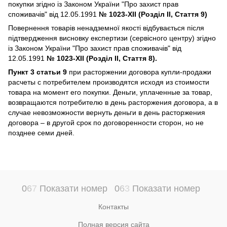
покупки згідно із Законом України "Про захист прав
споживачів" від 12.05.1991
№ 1023-XII (Розділ II, Стаття 9)
Повернення товарів ненадземної якості відбувається після
підтвердження висновку експертизи (сервісного центру) згідно
із Законом України "Про захист прав споживачів" від
12.05.1991
№ 1023-XII (Розділ II, Стаття 8).
Пункт 3 статьи 9
при расторжении договора купли-продажи
расчеты с потребителем производятся исходя из стоимости
товара на момент его покупки. Деньги, уплаченные за товар,
возвращаются потребителю в день расторжения договора, а в
случае невозможности вернуть деньги в день расторжения
договора – в другой срок по договоренности сторон, но не
позднее семи дней.
0
6
7
Показати номер
0
6
3
Показати номер
Контакты
Полная версия сайта