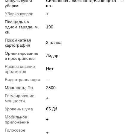
Модуль сухой
Силіконова / силіконові, Бічна щітка – 1
уборки
шт.
Уборка ковров
+
Площадь на
одном заряде, м.
190
кв.
Покомнатная
3 плана
картография
Ориентирование
Лидар
в пространстве
Распознавание
Нет
предметов
Видеотрансляция
–
Мощность, Па
2500
Регулирование
+
мощности
Уровень шума
65 Дб
Мобильное
+
приложение
Голосовое
+