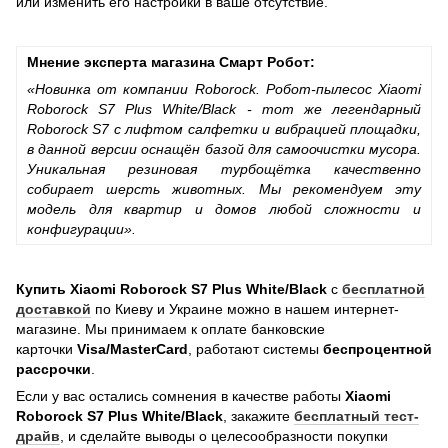
или изменить его настройки в ваше отсутствие.
Мнение эксперта магазина Смарт Робот:
«Новинка от компании Roborock. Робот-пылесос
Xiaomi
Roborock S7 Plus White/Black
- тот же легендарный
Roborock S7 c лифтом салфетки и вибрацией площадки,
в данной версии оснащён базой для самоочистки мусора.
Уникальная резиновая турбощётка качественно
собирает шерсть животных. Мы рекомендуем эту
модель для квартир и домов любой сложности и
конфигурации».
Купить
Xiaomi Roborock S7 Plus White/Black
с
бесплатной
доставкой
по Киеву и Украине можно в нашем интернет-
магазине. Мы принимаем к оплате банковские
карточки
Visa/MasterCard
, работают системы
беспроцентной
рассрочки
.
Если у вас остались сомнения в качестве работы
Xiaomi
Roborock S7 Plus White/Black
, закажите
бесплатный тест-
драйв
, и сделайте выводы о целесообразности покупки