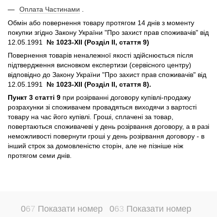
Оплата Частинами
.
Обмін або повернення товару протягом 14 днів з моменту
покупки згідно Закону України "Про захист прав споживачів" від
12.05.1991
№ 1023-XII (Розділ II, стаття 9)
Повернення товарів неналежної якості здійснюється після
підтвердження висновком експертизи (сервісного центру)
відповідно до Закону України "Про захист прав споживачів" від
12.05.1991
№ 1023-XII (Розділ II, стаття 8).
Пункт 3 статті 9
при розірванні договору купівлі-продажу
розрахунки зі споживачем провадяться виходячи з вартості
товару на час його купівлі. Гроші, сплачені за товар,
повертаються споживачеві у день розірвання договору, а в разі
неможливості повернути гроші у день розірвання договору - в
інший строк за домовленістю сторін, але не пізніше ніж
протягом семи днів.
0
6
7
Показати номер
0
6
3
Показати номер