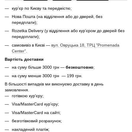
кур'єр по Києву та передмістю;
Нова Пошта (на відділення або до дверей, без
передплати);
Rozetka Delivery (у відділення або кур’єром до дверей без
передоплати);
самовивіз в Києві —
вул. Овруцька 18, ТРЦ "Promenada
Center"
.
Вартість доставки
на суму більше 3000 грн —
безкоштовно
;
на суму менше 3000 грн — 199 грн.
В більшості випадків ми виконуємо доставку в день
замовлення.
готівкою кур'єру;
Visa/MasterCard кур'єру;
Visa/MasterCard на сайті;
безготівковий розрахунок;
накладений платіж;